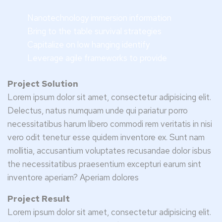
Nanotechnology immersion information
Bring to the table survival strategies
Capitalize on low hanging identify
Leverage agile frameworks to provide
Project Solution
Lorem ipsum dolor sit amet, consectetur adipisicing elit.
Delectus, natus numquam unde qui pariatur porro
necessitatibus harum libero commodi rem veritatis in nisi
vero odit tenetur esse quidem inventore ex. Sunt nam
mollitia, accusantium voluptates recusandae dolor isbus
the necessitatibus praesentium excepturi earum sint
inventore aperiam? Aperiam dolores
Project Result
Lorem ipsum dolor sit amet, consectetur adipisicing elit.