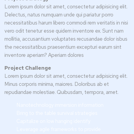
Lorem ipsum dolor sit amet, consectetur adipisicing elit.
Delectus, natus numquam unde qui pariatur porro
necessitatibus harum libero commodi rem veritatis in nisi
vero odit tenetur esse quidem inventore ex. Sunt nam
mollitia, accusantium voluptates recusandae dolor isbus
the necessitatibus praesentium excepturi earum sint
inventore aperiam? Aperiam dolores
Project Challenge
Lorem ipsum dolor sit amet, consectetur adipisicing elit.
Minus corporis minima, maiores. Doloribus ab et
repudiandae molestiae. Quibusdam, tempora, amet.
Nanotechnology immersion information
Bring to the table survival strategies
Capitalize on low hanging identify
Leverage agile frameworks to provide